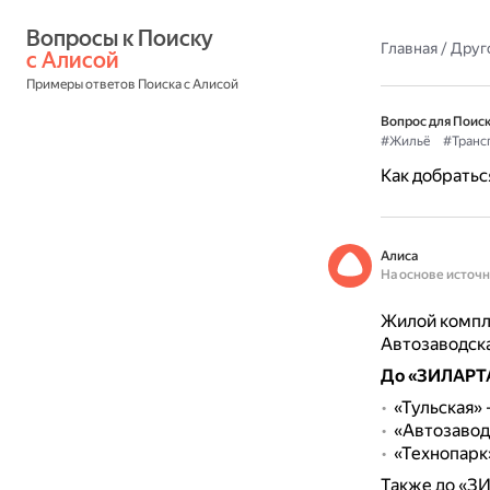
Вопросы к Поиску 
Главная
/
Друг
с Алисой
Примеры ответов Поиска с Алисой
Вопрос для Поиск
#Жильё
#Транс
Как добратьс
Алиса
На основе источ
Жилой компл
Автозаводска
До «ЗИЛАРТА
«Тульская» 
«Автозавод
«Технопарк»
Также до «З