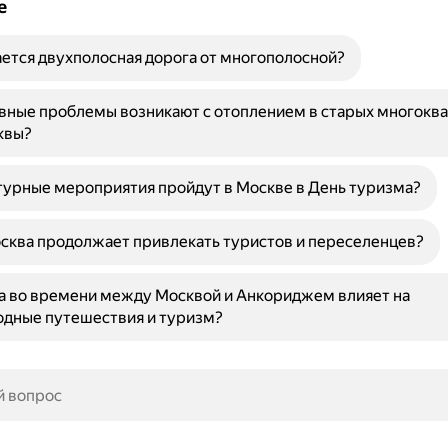
е
ется двухполосная дорога от многополосной?
вные проблемы возникают с отоплением в старых многокв
квы?
турные мероприятия пройдут в Москве в День туризма?
сква продолжает привлекать туристов и переселенцев?
а во времени между Москвой и Анкориджем влияет на
дные путешествия и туризм?