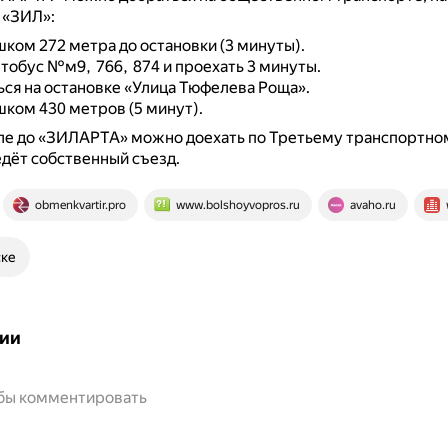
 «ЗИЛ»:
ком 272 метра до остановки (3 минуты).
втобус №м9, 766, 874 и проехать 3 минуты.
ся на остановке «Улица Тюфелева Роща».
ком 430 метров (5 минут).
е до «ЗИЛАРТА» можно доехать по Третьему транспортном
дёт собственный съезд.
obmenkvartir.pro
www.bolshoyvopros.ru
avaho.ru
ске
ии
обы комментировать