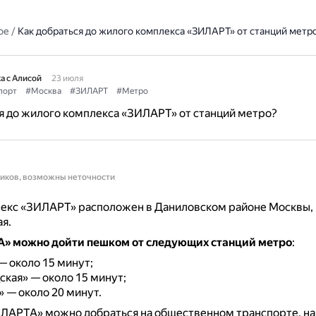
ое
/
Как добраться до жилого комплекса «ЗИЛАРТ» от станций метр
а с Алисой
23 июля
порт
#Москва
#ЗИЛАРТ
#Метро
я до жилого комплекса «ЗИЛАРТ» от станций метро?
ников, возможны неточности
екс «ЗИЛАРТ» расположен в Даниловском районе Москвы, 
я.
» можно дойти пешком от следующих станций метро
:
— около 15 минут;
ская» — около 15 минут;
 — около 20 минут.
ИЛАРТА» можно добраться на общественном транспорте, на