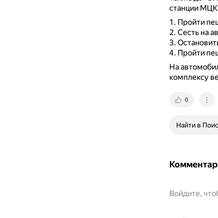
станции МЦК
Пройти пеш
Сесть на а
Остановить
Пройти пеш
На автомобил
комплексу ве
0
Найти в Пои
Комментар
Войдите, чт