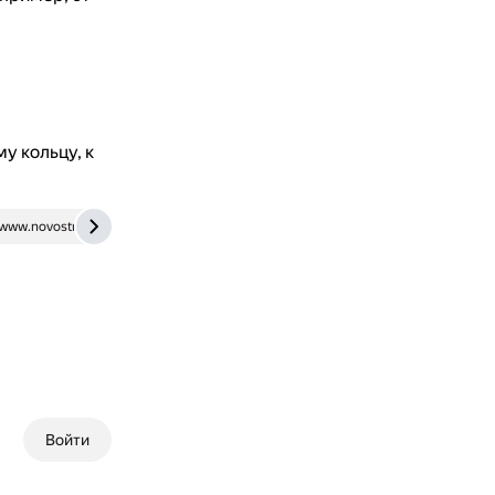
у кольцу, к
www.novostroy-m.ru
mskguru.ru
Войти