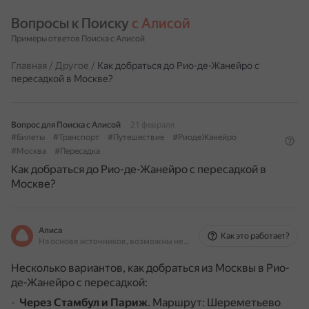
Вопросы к Поиску 
с Алисой
Примеры ответов Поиска с Алисой
Главная
/
Другое
/
Как добраться до Рио-де-Жанейро с
пересадкой в Москве?
Вопрос для Поиска с Алисой
21 февраля
#Билеты
#Транспорт
#Путешествие
#РиодеЖанейро
#Москва
#Пересадка
Как добраться до Рио-де-Жанейро с пересадкой в
Москве?
Алиса
Как это работает?
На основе источников, возможны неточности
Несколько вариантов, как добраться из Москвы в Рио-
де-Жанейро с пересадкой:
Через Стамбул и Париж
.
Маршрут: Шереметьево