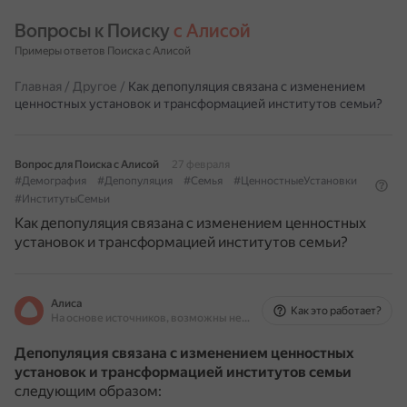
Вопросы к Поиску 
с Алисой
Примеры ответов Поиска с Алисой
Главная
/
Другое
/
Как депопуляция связана с изменением
ценностных установок и трансформацией институтов семьи?
Вопрос для Поиска с Алисой
27 февраля
#Демография
#Депопуляция
#Семья
#ЦенностныеУстановки
#ИнститутыСемьи
Как депопуляция связана с изменением ценностных
установок и трансформацией институтов семьи?
Алиса
Как это работает?
На основе источников, возможны неточности
Депопуляция связана с изменением ценностных
установок и трансформацией институтов семьи
следующим образом: