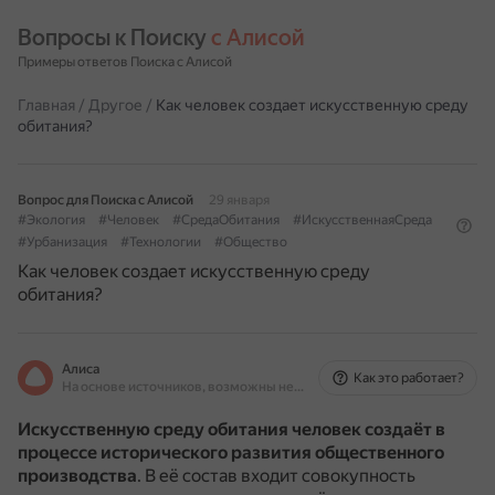
Вопросы к Поиску 
с Алисой
Примеры ответов Поиска с Алисой
Главная
/
Другое
/
Как человек создает искусственную среду
обитания?
Вопрос для Поиска с Алисой
29 января
#Экология
#Человек
#СредаОбитания
#ИскусственнаяСреда
#Урбанизация
#Технологии
#Общество
Как человек создает искусственную среду
обитания?
Алиса
Как это работает?
На основе источников, возможны неточности
Искусственную среду обитания человек создаёт в
процессе исторического развития общественного
производства
.
В её состав входит совокупность