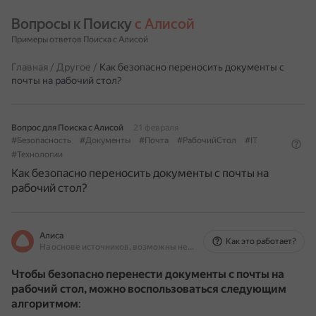
Вопросы к Поиску 
с Алисой
Примеры ответов Поиска с Алисой
Главная
/
Другое
/
Как безопасно переносить документы с
почты на рабочий стол?
Вопрос для Поиска с Алисой
21 февраля
#Безопасность
#Документы
#Почта
#РабочийСтол
#IT
#Технологии
Как безопасно переносить документы с почты на
рабочий стол?
Алиса
Как это работает?
На основе источников, возможны неточности
Чтобы безопасно перенести документы с почты на
рабочий стол, можно воспользоваться следующим
алгоритмом
: