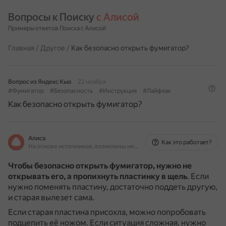
Вопросы к Поиску 
с Алисой
Примеры ответов Поиска с Алисой
Главная
/
Другое
/
Как безопасно открыть фумигатор?
Вопрос из Яндекс Кью
22 ноября
#Фумигатор
#Безопасность
#Инструкция
#Лайфхак
Как безопасно открыть фумигатор?
Алиса
Как это работает?
На основе источников, возможны неточности
Чтобы безопасно открыть фумигатор, нужно не
открывать его, а пропихнуть пластинку в щель
.
Если
нужно поменять пластину, достаточно поддеть другую,
и старая вылезет сама.
Если старая пластина присохла, можно попробовать
подцепить её ножом.
Если ситуация сложная, нужно