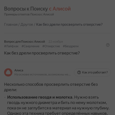
Вопросы к Поиску 
с Алисой
Примеры ответов Поиска с Алисой
Главная
/
Другое
/
Как без дрели просверлить отверстие?
Вопрос для Поиска с Алисой
22 ноября
#Лайфхак
#Сверление
#Отверстие
#Бездрели
Как без дрели просверлить отверстие?
Алиса
Как это работает?
На основе источников, возможны неточности
Несколько способов просверлить отверстие без
дрели:
Использование гвоздя и молотка
.
Нужно взять
гвоздь нужного диаметра и бить по нему молотком,
пока он не заглубится в материал на нужную глубину.
Однако эта техника требует определённых навыков,