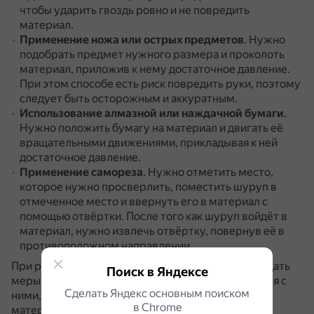
чтобы ударить гвоздь ровно и не повредить
материал.
Применение ножа или острых предметов
.
Нужно
подобрать предмет нужного размера и проколоть
материал, приложив к нему достаточное давление.
При этом способе есть риск повредить руки, поэтому
следует быть осторожным и аккуратным.
Использование алмазной или наждачной бумаги
.
Нужно положить бумагу на материал и двигать её
вращательными движениями, прикладывая к ней
достаточное давление.
Применение самореза
.
Нужно отметить место,
которое нужно просверлить, поместить шуруп в
отмеченное место и ввернуть его в материал с
помощью отвёртки.
После того как шуруп войдёт в
материал, нужно извлечь отвёртку, повернув её в
противоположном направлении.
При работе с инструментами необходимо соблюдать
Поиск в Яндексе
меры предосторожности и осторожно обращаться с
Сделать Яндекс основным поиском
ними, чтобы избежать травм и повреждений
в Сhrome
материала.