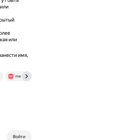
гут быть
 или
крытый
олее
кая или
нанести имя,
media.halvacard.ru
Войти