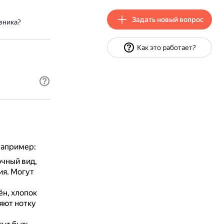
Задать новый вопрос
вника?
Как это работает?
например:
чный вид,
ия.
Могут
ён, хлопок
яют нотку