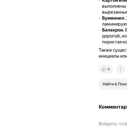
Картон или
выполнены 
вырезанны
Бумвинил
.
ламинирую
Балакрон
.
дорогой, но
пористая ко
Также сущес
инициалы ил
0
Найти в Пои
Комментар
Войдите, чт