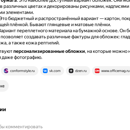
 бумага
.
Это наиболее доступный вариант обложек.
Они мо
в различных цветах и декорированы рисунками, надписями
ми элементами.
Это бюджетный и распространённый вариант — картон, по
щей плёнкой.
Бывают глянцевые и матовые плёнки.
Вариант переплетного материала на бумажной основе.
Он б
 позволяет создавать различные фактуры для обложек: глад
жа, а также кожа рептилий.
твуют
персонализированные обложки
, на которые можно 
и даже фотографию.
conformstyle.ru
vk.com
dzen.ru
www.officemag.ru
ске
ии
обы комментировать