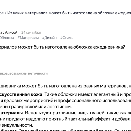
ое
/
Из каких материалов может быть изготовлена обложка ежедне
а с Алисой
24 сентября
Обложка
#Материалы
#Дизайн
#Стиль
териалов может быть изготовлена обложка ежедневника?
ников, возможны неточности
дневника может быть изготовлена из разных материалов, 
скусственная кожа
.
Такие обложки имеют элегантный и про
ля деловых мероприятий и профессионального использован
ены гравировкой или логотипом.
материалы
.
Используют различные виды тканей, такие как л
ни придают изделию приятный тактильный эффект и добавл
ивидуальности.