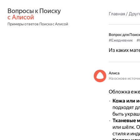
Вопросы к Поиску 
Главная
/
Друг
с Алисой
Примеры ответов Поиска с Алисой
Вопрос для Поиск
#Ежедневник
#
Из каких ма
Алиса
На основе источ
Обложка еже
Кожа или и
подходят д
быть украш
Тканевые 
или шёлк.
О
стиля и инд