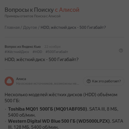
Вопросы к Поиску 
с Алисой
Примеры ответов Поиска с Алисой
Главная
/
Другое
/
HDD, жёсткий диск - 500 Гигабайт?
Вопрос из Яндекс Кью
22 ноября
#ЖёсткийДиск
#HDD
#500Гигабайт
HDD, жёсткий диск - 500 Гигабайт?
Алиса
Как это работает?
На основе источников, возможны неточности
Несколько моделей жёстких дисков (HDD) объёмом
500 ГБ:
Toshiba MQ01 500ГБ (MQ01ABF050)
.
SATA III, 8 МБ,
5400 об/мин.
Western Digital WD Blue 500 ГБ (WD5000LPZX)
.
SATA
III, 128 МБ, 5400 об/мин.