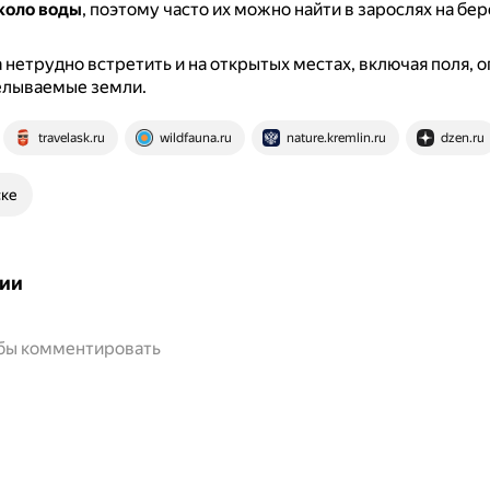
коло воды
, поэтому часто их можно найти в зарослях на бер
 нетрудно встретить и на открытых местах, включая поля, о
елываемые земли.
travelask.ru
wildfauna.ru
nature.kremlin.ru
dzen.ru
ске
ии
обы комментировать