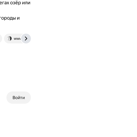
егах озёр или
городы и
www.vokrugsveta.ru
Войти