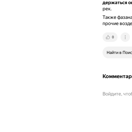
держаться о
рек.
Также фазана
прочие возд
0
Найти в Пои
Комментар
Войдите, чт