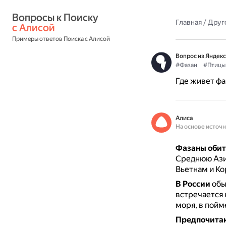
Вопросы к Поиску 
Главная
/
Друг
с Алисой
Примеры ответов Поиска с Алисой
Вопрос из Яндекс
#Фазан
#Птицы
Где живет фа
Алиса
На основе источ
Фазаны обит
Среднюю Ази
Вьетнам и Ко
В России
обы
встречается
моря, в пойм
Предпочита