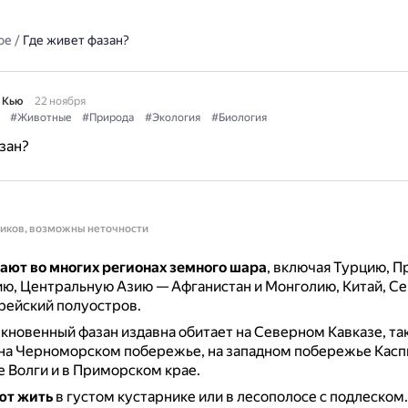
ое
/
Где живет фазан?
 Кью
22 ноября
#Животные
#Природа
#Экология
#Биология
зан?
ников, возможны неточности
ают во многих регионах земного шара
, включая Турцию, П
ю, Центральную Азию — Афганистан и Монголию, Китай, С
рейский полуостров.
кновенный фазан издавна обитает на Северном Кавказе, та
 на Черноморском побережье, на западном побережье Касп
е Волги и в Приморском крае.
ют жить
в густом кустарнике или в лесополосе с подлеском