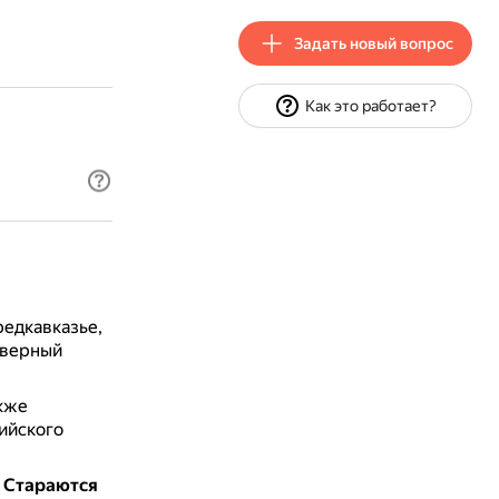
Задать новый вопрос
Как это работает?
редкавказье,
еверный
кже
ийского
.
Стараются