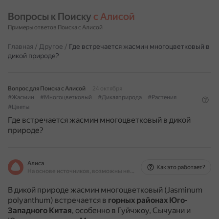
Вопросы к Поиску 
с Алисой
Примеры ответов Поиска с Алисой
Главная
/
Другое
/
Где встречается жасмин многоцветковый в
дикой природе?
Вопрос для Поиска с Алисой
24 октября
#Жасмин
#Многоцветковый
#Дикаяприрода
#Растения
#Цветы
Где встречается жасмин многоцветковый в дикой
природе?
Алиса
Как это работает?
На основе источников, возможны неточности
В дикой природе жасмин многоцветковый (Jasminum
polyanthum) встречается в
горных районах Юго-
Западного Китая
, особенно в Гуйчжоу, Сычуани и