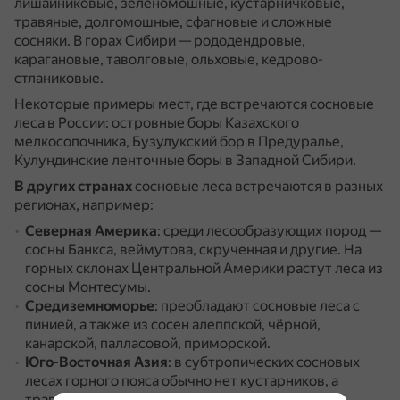
лишайниковые, зеленомошные, кустарничковые,
травяные, долгомошные, сфагновые и сложные
сосняки.
В горах Сибири — рододендровые,
карагановые, таволговые, ольховые, кедрово-
стланиковые.
Некоторые примеры мест, где встречаются сосновые
леса в России: островные боры Казахского
мелкосопочника, Бузулукский бор в Предуралье,
Кулундинские ленточные боры в Западной Сибири.
В других странах
сосновые леса встречаются в разных
регионах, например:
Северная Америка
: среди лесообразующих пород —
сосны Банкса, веймутова, скрученная и другие.
На
горных склонах Центральной Америки растут леса из
сосны Монтесумы.
Средиземноморье
: преобладают сосновые леса с
пинией, а также из сосен алеппской, чёрной,
канарской, палласовой, приморской.
Юго-Восточная Азия
: в субтропических сосновых
лесах горного пояса обычно нет кустарников, а
травяной покров представлен злаковыми.
Леса