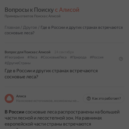
Вопросы к Поиску 
с Алисой
Примеры ответов Поиска с Алисой
Главная
/
Другое
/
Где в России и других странах встречаются
сосновые леса?
Вопрос для Поиска с Алисой
24 сентября
#География
#Леса
#СосновыеЛеса
#Природа
#Россия
#ДругиеСтраны
Где в России и других странах встречаются
сосновые леса?
Алиса
Как это работает?
На основе источников, возможны неточности
В России
сосновые леса распространены на большей
части лесной и лесостепной зон.
На равнинах
европейской части страны встречаются