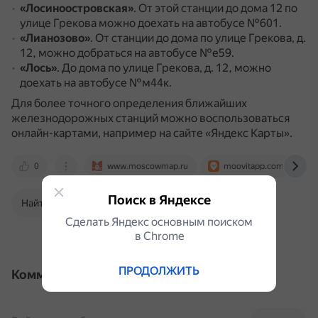
«Лосиноостровская»
.
От этой станции до дома 12 по
улице Грекова можно доехать на автобусе №601.
«Лианозово»
.
От станции до дома по улице Грекова, д.
12, можно добраться на автобусе №е59.
«Лось»
.
До дома по улице Грекова, д. 12, можно
доехать на автобусе №м44к.
Для более точного определения ближайших
железнодорожных станций можно воспользоваться
онлайн-картами, например на сайте «Яндекс Карты».
0
www.moscowmap.ru
moovitapp.com
Поиск в Яндексе
Найти в Поиске
Сделать Яндекс основным поиском
в Сhrome
ПРОДОЛЖИТЬ
Комментарии