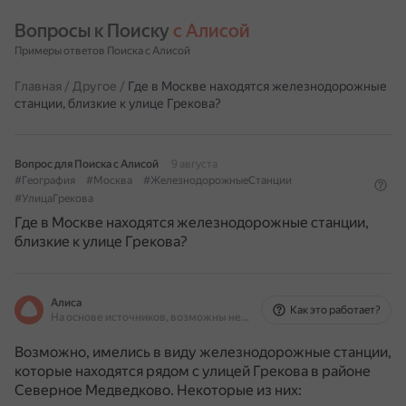
Вопросы к Поиску 
с Алисой
Примеры ответов Поиска с Алисой
Главная
/
Другое
/
Где в Москве находятся железнодорожные
станции, близкие к улице Грекова?
Вопрос для Поиска с Алисой
9 августа
#География
#Москва
#ЖелезнодорожныеСтанции
#УлицаГрекова
Где в Москве находятся железнодорожные станции,
близкие к улице Грекова?
Алиса
Как это работает?
На основе источников, возможны неточности
Возможно, имелись в виду железнодорожные станции,
которые находятся рядом с улицей Грекова в районе
Северное Медведково.
Некоторые из них: