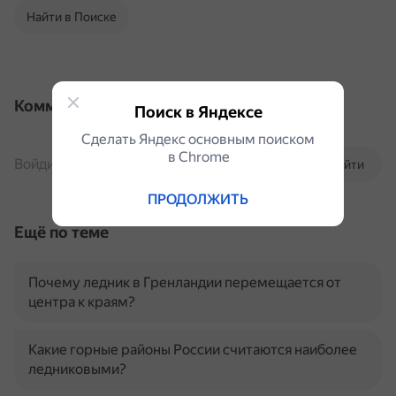
Найти в Поиске
Комментарии
Поиск в Яндексе
Сделать Яндекс основным поиском
в Сhrome
Войдите, чтобы комментировать
Войти
ПРОДОЛЖИТЬ
Ещё по теме
Почему ледник в Гренландии перемещается от
центра к краям?
Какие горные районы России считаются наиболее
ледниковыми?