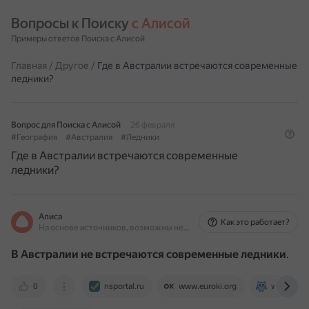
Вопросы к Поиску 
с Алисой
Примеры ответов Поиска с Алисой
Главная
/
Другое
/
Где в Австралии встречаются современные
ледники?
Вопрос для Поиска с Алисой
26 февраля
#География
#Австралия
#Ледники
Где в Австралии встречаются современные
ледники?
Алиса
Как это работает?
На основе источников, возможны неточности
В Австралии не встречаются современные ледники
.
0
nsportal.ru
www.euroki.org
www.solob