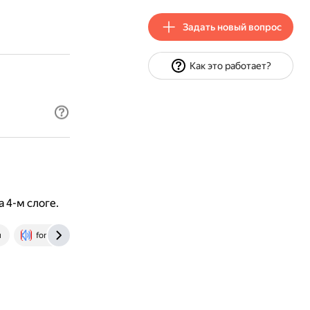
Задать новый вопрос
Как это работает?
на 4-м слоге.
u
fonetika.su