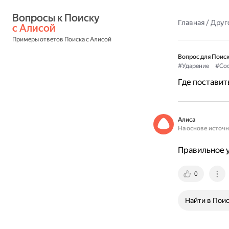
Вопросы к Поиску 
Главная
/
Друг
с Алисой
Примеры ответов Поиска с Алисой
Вопрос для Поиск
#Ударение
#Сос
Где поставит
Алиса
На основе источ
Правильное 
0
Найти в Пои