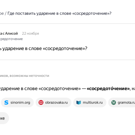
ое
/
Где поставить ударение в слове «сосредоточение»?
а с Алисой
22 ноября
редоточение
ь ударение в слове «сосредоточение»?
ников, возможны неточности
ударение в слове «сосредоточение» —
«сосредото́чение»
, 
sinonim.org
obrazovaka.ru
multiurok.ru
gramota.r
ске