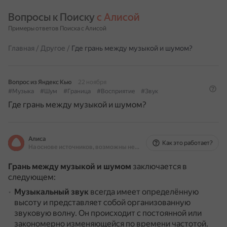
Вопросы к Поиску 
с Алисой
Примеры ответов Поиска с Алисой
Главная
/
Другое
/
Где грань между музыкой и шумом?
Вопрос из Яндекс Кью
22 ноября
#Музыка
#Шум
#Граница
#Восприятие
#Звук
Где грань между музыкой и шумом?
Алиса
Как это работает?
На основе источников, возможны неточности
Грань между музыкой и шумом
заключается в
следующем:
Музыкальный звук
всегда имеет определённую
высоту и представляет собой организованную
звуковую волну.
Он происходит с постоянной или
закономерно изменяющейся по времени частотой.