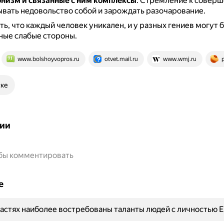
изм и связанные с ним комплексы
.
Стремление к соверш
вать недовольство собой и зарождать разочарование.
ь, что каждый человек уникален, и у разных гениев могут 
ные слабые стороны.
www.bolshoyvopros.ru
otvet.mail.ru
www.wmj.ru
ске
ии
обы комментировать
е
ластях наиболее востребованы таланты людей с личностью 