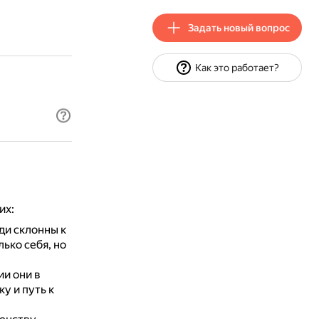
Задать новый вопрос
Как это работает?
их:
ди склонны к
ько себя, но
и они в
у и путь к