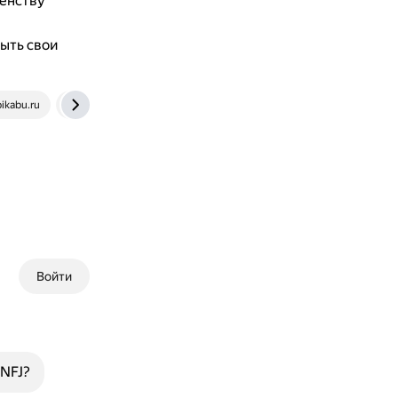
енству
быть свои
pikabu.ru
dzen.ru
Войти
ENFJ?