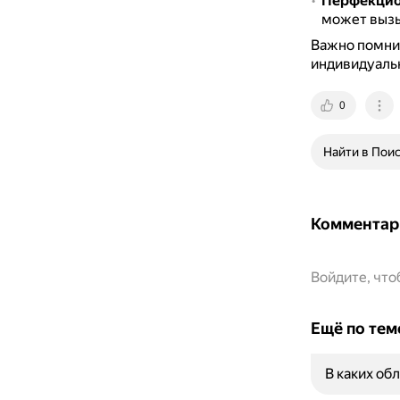
Перфекцион
может вызы
Важно помнит
индивидуаль
0
Найти в Пои
Комментар
Войдите, чт
Ещё по тем
В каких об