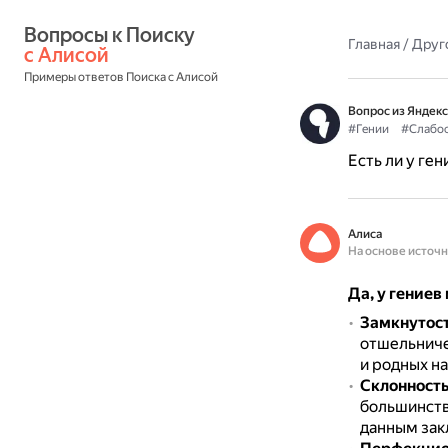
Вопросы к Поиску 
Главная
/
Друг
с Алисой
Примеры ответов Поиска с Алисой
Вопрос из Яндекс
#Гении
#Слабо
Есть ли у ге
Алиса
На основе источ
Да, у гениев
Замкнутост
отшельниче
и родных на
Склонност
большинств
данным зак