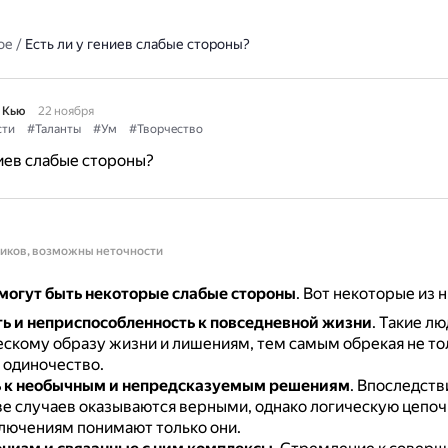
ое
/
Есть ли у гениев слабые стороны?
 Кью
22 ноября
сти
#Таланты
#Ум
#Творчество
ниев слабые стороны?
ников, возможны неточности
 могут быть некоторые слабые стороны
.
Вот некоторые из н
ь и неприспособленность к повседневной жизни
.
Такие лю
скому образу жизни и лишениям, тем самым обрекая не тол
 одиночество.
ь к необычным и непредсказуемым решениям
.
Впоследстви
е случаев оказываются верными, однако логическую цепочк
лючениям понимают только они.