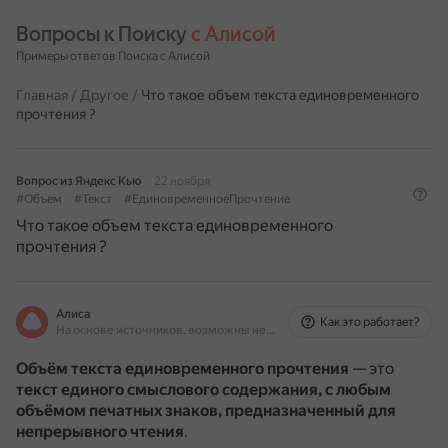
Вопросы к Поиску 
с Алисой
Примеры ответов Поиска с Алисой
Главная
/
Другое
/
Что такое объем текста единовременного
прочтения ?
Вопрос из Яндекс Кью
22 ноября
#Объем
#Текст
#ЕдиновременноеПрочтение
Что такое объем текста единовременного
прочтения ?
Алиса
Как это работает?
На основе источников, возможны неточности
Объём текста единовременного прочтения
— это
текст единого смыслового содержания, с любым
объёмом печатных знаков, предназначенный для
непрерывного чтения
.