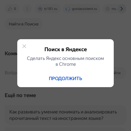
0
tc181.ru
gostassistent.ru
museumah.
Найти в Поиске
Поиск в Яндексе
Комментарии
Сделать Яндекс основным поиском
в Сhrome
Войдите, чтобы комментировать
Войти
ПРОДОЛЖИТЬ
Ещё по теме
Как развивать умение понимать и анализировать
прочитанный текст на иностранном языке?