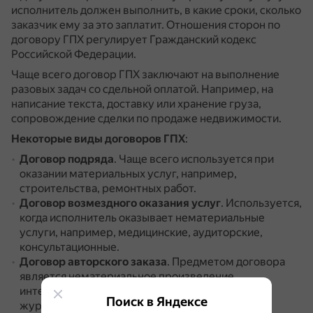
исполнитель должен выполнить, в какие сроки, сколько
заказчик ему за это заплатит.
Отношения сторон по
договору ГПХ регулирует Гражданский кодекс
Российской Федерации.
Чаще всего договор ГПХ заключают на выполнение
разовых задач со сдельной оплатой.
Например, на
написание текста, доставку или хранение груза,
сопровождение сделки по продаже недвижимости.
Некоторые виды договоров ГПХ
:
Договор подряда
.
Чаще всего используется при
оказании материальных услуг, например,
строительства, ремонтных работ.
Договор возмездного оказания услуг
.
Используется,
когда исполнитель оказывает нематериальные
услуги, например, медицинские, аудиторские,
консультационные.
Договор авторского заказа
.
Предметом договора
является нематериальное произведение
интеллектуального труда, например статья для
Поиск в Яндексе
журнала.