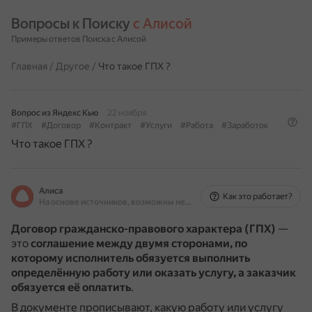
Вопросы к Поиску 
с Алисой
Примеры ответов Поиска с Алисой
Главная
/
Другое
/
Что такое ГПХ ?
Вопрос из Яндекс Кью
22 ноября
#ГПХ
#Договор
#Контракт
#Услуги
#Работа
#Заработок
Что такое ГПХ ?
Алиса
Как это работает?
На основе источников, возможны неточности
Договор гражданско-правового характера (ГПХ)
—
это
соглашение между двумя сторонами, по
которому исполнитель обязуется выполнить
определённую работу или оказать услугу, а заказчик
обязуется её оплатить
.
В документе прописывают, какую работу или услугу