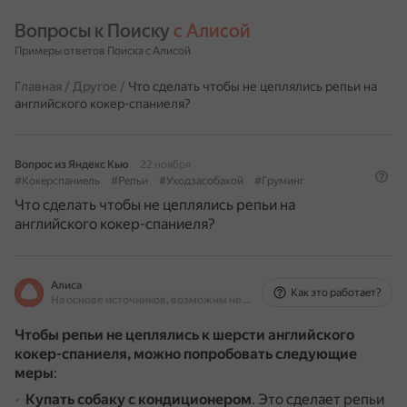
Вопросы к Поиску 
с Алисой
Примеры ответов Поиска с Алисой
Главная
/
Другое
/
Что сделать чтобы не цеплялись репьи на
английского кокер-спаниеля?
Вопрос из Яндекс Кью
22 ноября
#Кокерспаниель
#Репьи
#Уходзасобакой
#Груминг
Что сделать чтобы не цеплялись репьи на
английского кокер-спаниеля?
Алиса
Как это работает?
На основе источников, возможны неточности
Чтобы репьи не цеплялись к шерсти английского
кокер-спаниеля, можно попробовать следующие
меры
:
Купать собаку с кондиционером
.
Это сделает репьи