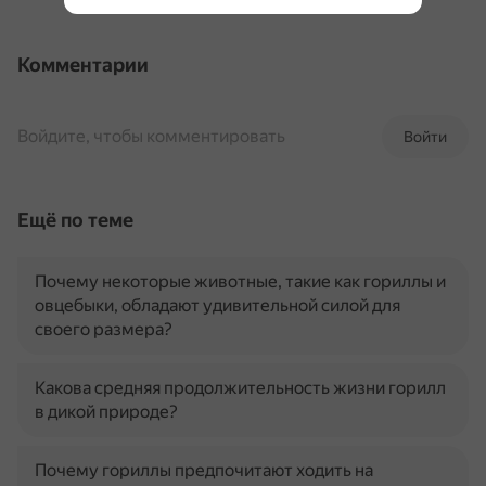
Комментарии
Войдите, чтобы комментировать
Войти
Ещё по теме
Почему некоторые животные, такие как гориллы и
овцебыки, обладают удивительной силой для
своего размера?
Какова средняя продолжительность жизни горилл
в дикой природе?
Почему гориллы предпочитают ходить на