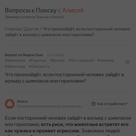
Вопросы к Поиску 
с Алисой
Примеры ответов Поиска с Алисой
Главная
/
Другое
/
Что произойдёт, если посторонний человек
зайдёт в вольер с шимпанзе или гориллами?
Вопрос из Яндекс Кью
22 ноября
#Шимпанзе
#Гориллы
#Вольер
#Посторонний
#Человек
#Животные
#Опасность
Что произойдёт, если посторонний человек зайдёт в
вольер с шимпанзе или гориллами?
Алиса
Как это работает?
На основе источников, возможны неточности
Если посторонний человек зайдёт в вольер с шимпанзе
или гориллами,
есть риск, что животные встретят его
как чужака и проявит агрессию
.
Знакомых людей