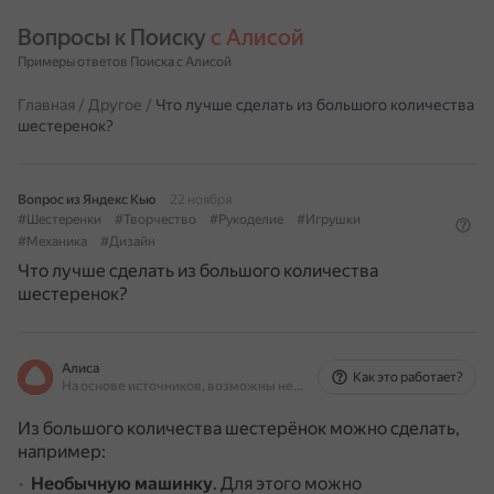
Вопросы к Поиску 
с Алисой
Примеры ответов Поиска с Алисой
Главная
/
Другое
/
Что лучше сделать из большого количества
шестеренок?
Вопрос из Яндекс Кью
22 ноября
#Шестеренки
#Творчество
#Рукоделие
#Игрушки
#Механика
#Дизайн
Что лучше сделать из большого количества
шестеренок?
Алиса
Как это работает?
На основе источников, возможны неточности
Из большого количества шестерёнок можно сделать,
например:
Необычную машинку
.
Для этого можно