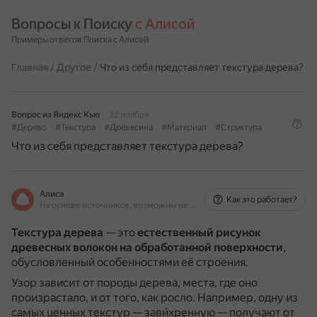
Вопросы к Поиску 
с Алисой
Примеры ответов Поиска с Алисой
Главная
/
Другое
/
Что из себя представляет текстура дерева?
Вопрос из Яндекс Кью
22 ноября
#Дерево
#Текстура
#Древесина
#Материал
#Структура
Что из себя представляет текстура дерева?
Алиса
Как это работает?
На основе источников, возможны неточности
Текстура дерева
— это
естественный рисунок
древесных волокон на обработанной поверхности
,
обусловленный особенностями её строения.
Узор зависит от породы дерева, места, где оно
произрастало, и от того, как росло.
Например, одну из
самых ценных текстур — зави́хренную — получают от