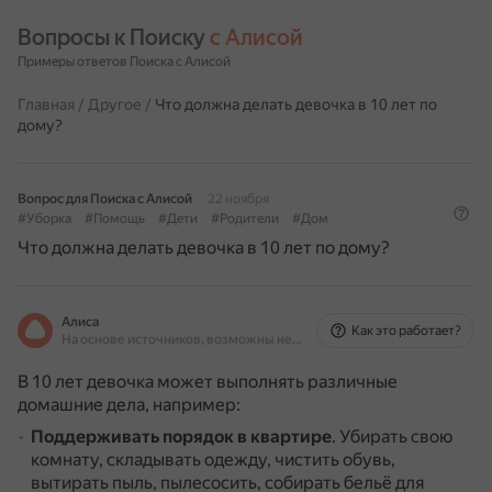
Вопросы к Поиску 
с Алисой
Примеры ответов Поиска с Алисой
Главная
/
Другое
/
Что должна делать девочка в 10 лет по
дому?
Вопрос для Поиска с Алисой
22 ноября
#Уборка
#Помощь
#Дети
#Родители
#Дом
Что должна делать девочка в 10 лет по дому?
Алиса
Как это работает?
На основе источников, возможны неточности
В 10 лет девочка может выполнять различные
домашние дела, например:
Поддерживать порядок в квартире
.
Убирать свою
комнату, складывать одежду, чистить обувь,
вытирать пыль, пылесосить, собирать бельё для