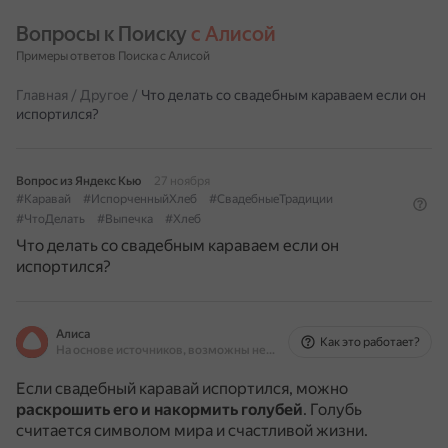
Вопросы к Поиску 
с Алисой
Примеры ответов Поиска с Алисой
Главная
/
Другое
/
Что делать со свадебным караваем если он
испортился?
Вопрос из Яндекс Кью
27 ноября
#Каравай
#ИспорченныйХлеб
#СвадебныеТрадиции
#ЧтоДелать
#Выпечка
#Хлеб
Что делать со свадебным караваем если он
испортился?
Алиса
Как это работает?
На основе источников, возможны неточности
Если свадебный каравай испортился, можно
раскрошить его и накормить голубей
.
Голубь
считается символом мира и счастливой жизни.