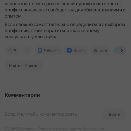
использовать методички, онлайн-уроки в интернете,
профессиональные сообщества для обмена знаниями и
опытом.
Если сложно самостоятельно определиться с выбором
профессии, стоит обратиться к карьерному
консультанту или коучу.
0
habr.com
vk.com
vc.ru
www.s
Найти в Поиске
Комментарии
Войдите, чтобы комментировать
Войти
© 2026 ООО «Яндекс»
Пользовательское соглашение
Связаться с нами