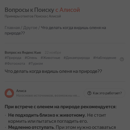
Вопросы к Поиску 
с Алисой
Примеры ответов Поиска с Алисой
Главная
/
Другое
/
Что делать когда видишь оленя на
природе??
Вопрос из Яндекс Кью
22 ноября
#Природа
#Олень
#Животные
#Дикаяприрода
#Наблюдение
#Фотоохота
#Туризм
Что делать когда видишь оленя на природе??
Алиса
Как это работает?
На основе источников, возможны неточности
При встрече с оленем на природе рекомендуется
:
Не подходить близко к животному
.
Не стоит
кормить или пытаться погладить его.
Медленно отступать
.
При этом нужно оставаться