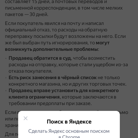
составляет 15 дней, а почтовых переводов и
письменной корреспонденции, в том числе мелких
пакетов — 30 дней.
Если покупатель явился на почту и написал
официальный отказ, то расходы на обратную
переправку посылки будут возложены на него.
Если
же был выбран путь игнорирования, то
могут
возникнуть дополнительные проблемы
:
Продавец обратится в суд
, чтобы возместить
расходы на отправку, которые стали ущербом из-за
отказа покупателя.
Есть риск занесения в чёрный список
не только
конкретного магазина, но и других торговых точек.
Продавец вправе установить для конкретного
клиента ограничения
, которые заключаются в
требовании предоплаты при заказе.
Если отправитель не забирает возвращённое письмо
или посылку, оно считается невостребованным,
Поиск в Яндексе
хранится 6 месяцев, после чего уничтожается.
Сделать Яндекс основным поиском
Для получения более подробной консультации по
в Сhrome