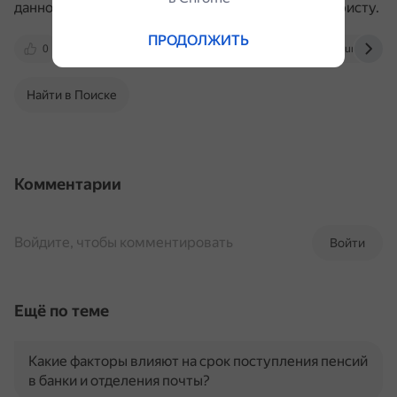
данному вопросу рекомендуется обратиться к юристу.
ПРОДОЛЖИТЬ
0
www.pochta.ru
sendit.ru
journal.tinkof
Найти в Поиске
Комментарии
Войдите, чтобы комментировать
Войти
Ещё по теме
Какие факторы влияют на срок поступления пенсий
в банки и отделения почты?