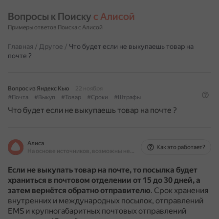
Вопросы к Поиску 
с Алисой
Примеры ответов Поиска с Алисой
Главная
/
Другое
/
Что будет если не выкупаешь товар на
почте ?
Вопрос из Яндекс Кью
22 ноября
#Почта
#Выкуп
#Товар
#Сроки
#Штрафы
Что будет если не выкупаешь товар на почте ?
Алиса
Как это работает?
На основе источников, возможны неточности
Если не выкупать товар на почте, то посылка будет
храниться в почтовом отделении от 15 до 30 дней, а
затем вернётся обратно отправителю
.
Срок хранения
внутренних и международных посылок, отправлений
EMS и крупногабаритных почтовых отправлений