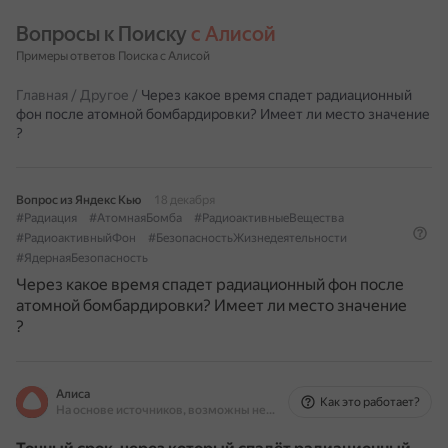
Вопросы к Поиску 
с Алисой
Примеры ответов Поиска с Алисой
Главная
/
Другое
/
Через какое время спадет радиационный
фон после атомной бомбардировки? Имеет ли место значение
?
Вопрос из Яндекс Кью
18 декабря
#Радиация
#АтомнаяБомба
#РадиоактивныеВещества
#РадиоактивныйФон
#БезопасностьЖизнедеятельности
#ЯдернаяБезопасность
Через какое время спадет радиационный фон после
атомной бомбардировки? Имеет ли место значение
?
Алиса
Как это работает?
На основе источников, возможны неточности