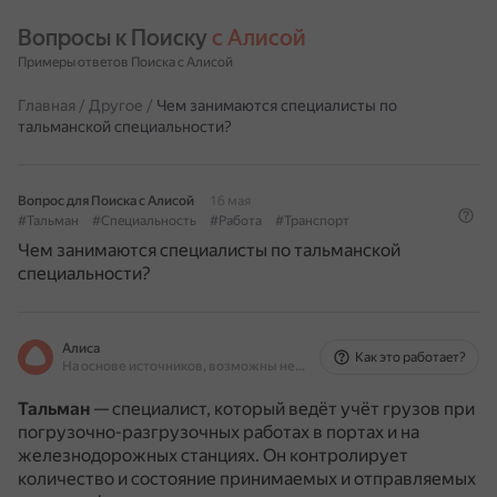
Вопросы к Поиску 
с Алисой
Примеры ответов Поиска с Алисой
Главная
/
Другое
/
Чем занимаются специалисты по
тальманской специальности?
Вопрос для Поиска с Алисой
16 мая
#Тальман
#Специальность
#Работа
#Транспорт
Чем занимаются специалисты по тальманской
специальности?
Алиса
Как это работает?
На основе источников, возможны неточности
Тальман
— специалист, который ведёт учёт грузов при
погрузочно-разгрузочных работах в портах и на
железнодорожных станциях.
Он контролирует
количество и состояние принимаемых и отправляемых