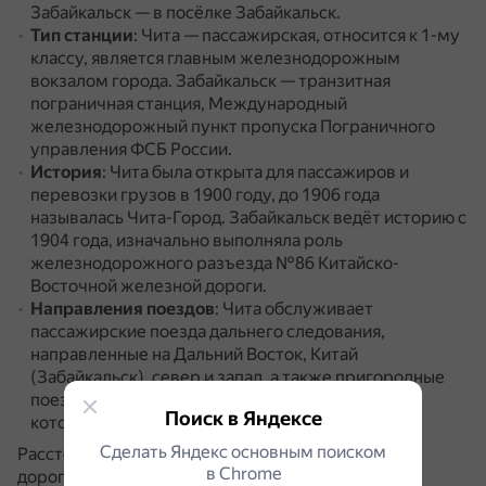
Забайкальск — в посёлке Забайкальск.
Тип станции
: Чита — пассажирская, относится к 1-му
классу, является главным железнодорожным
вокзалом города.
Забайкальск — транзитная
пограничная станция, Международный
железнодорожный пункт пропуска Пограничного
управления ФСБ России.
История
: Чита была открыта для пассажиров и
перевозки грузов в 1900 году, до 1906 года
называлась Чита-Город.
Забайкальск ведёт историю с
1904 года, изначально выполняла роль
железнодорожного разъезда №86 Китайско-
Восточной железной дороги.
Направления поездов
: Чита обслуживает
пассажирские поезда дальнего следования,
направленные на Дальний Восток, Китай
(Забайкальск), север и запад, а также пригородные
поезда.
Забайкальск связан с маршрутом, по
Поиск в Яндексе
которому курсируют поезда из Читы.
Сделать Яндекс основным поиском
Расстояние от Читы до Забайкальска по железной
в Сhrome
дороге — 460 км.