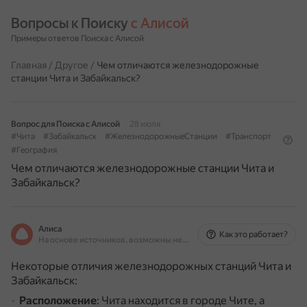
Вопросы к Поиску 
с Алисой
Примеры ответов Поиска с Алисой
Главная
/
Другое
/
Чем отличаются железнодорожные
станции Чита и Забайкальск?
Вопрос для Поиска с Алисой
28 июля
#Чита
#Забайкальск
#ЖелезнодорожныеСтанции
#Транспорт
#География
Чем отличаются железнодорожные станции Чита и
Забайкальск?
Алиса
Как это работает?
На основе источников, возможны неточности
Некоторые отличия железнодорожных станций Чита и
Забайкальск:
Расположение
: Чита находится в городе Чите, а