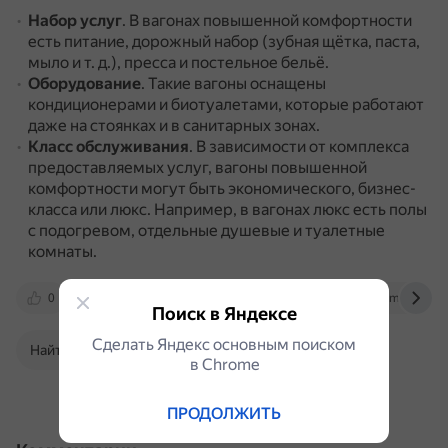
Набор услуг
.
В вагонах повышенной комфортности
есть питание, дорожный набор (зубная щётка, паста,
мыло и т. д.), пресса и постельное бельё.
Оборудование
.
Такие вагоны оснащены
кондиционерами и биотуалетами, которые работают
даже на стоянках и в санитарных зонах.
Класс обслуживания
.
В зависимости от комплекса
предоставляемых услуг, вагоны повышенной
комфортности могут быть экономического, бизнес-
класса или люкс.
Например, в вагонах люкс есть полы
с подогревом, отдельные душевые и туалетные
комнаты.
0
web.archive.org
t.me
www.mostimes
Поиск в Яндексе
Сделать Яндекс основным поиском
Найти в Поиске
в Сhrome
ПРОДОЛЖИТЬ