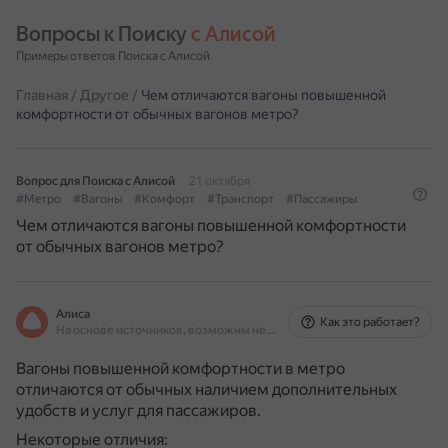
Вопросы к Поиску 
с Алисой
Примеры ответов Поиска с Алисой
Главная
/
Другое
/
Чем отличаются вагоны повышенной
комфортности от обычных вагонов метро?
Вопрос для Поиска с Алисой
21 октября
#Метро
#Вагоны
#Комфорт
#Транспорт
#Пассажиры
Чем отличаются вагоны повышенной комфортности
от обычных вагонов метро?
Алиса
Как это работает?
На основе источников, возможны неточности
Вагоны повышенной комфортности в метро
отличаются от обычных наличием дополнительных
удобств и услуг для пассажиров.
Некоторые отличия: