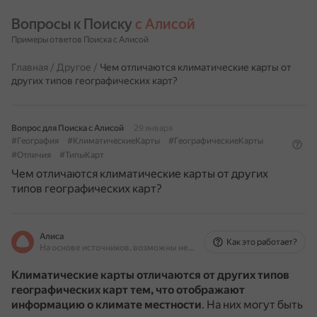
Вопросы к Поиску 
с Алисой
Примеры ответов Поиска с Алисой
Главная
/
Другое
/
Чем отличаются климатические карты от
других типов географических карт?
Вопрос для Поиска с Алисой
29 января
#География
#КлиматическиеКарты
#ГеографическиеКарты
#Отличия
#ТипыКарт
Чем отличаются климатические карты от других
типов географических карт?
Алиса
Как это работает?
На основе источников, возможны неточности
Климатические карты отличаются от других типов
географических карт тем, что отображают
информацию о климате местности
.
На них могут быть