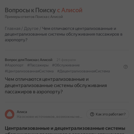
Вопросы к Поиску 
с Алисой
Примеры ответов Поиска с Алисой
Главная
/
Другое
/
Чем отличаются централизованные и
децентрализованные системы обслуживания пассажиров в
аэропорту?
Вопрос для Поиска с Алисой
21 февраля
#Аэропорт
#Пассажиры
#Обслуживание
#ЦентрализованнаяСистема
#ДецентрализованнаяСистема
Чем отличаются централизованные и
децентрализованные системы обслуживания
пассажиров в аэропорту?
Алиса
Как это работает?
На основе источников, возможны неточности
Централизованные и децентрализованные системы