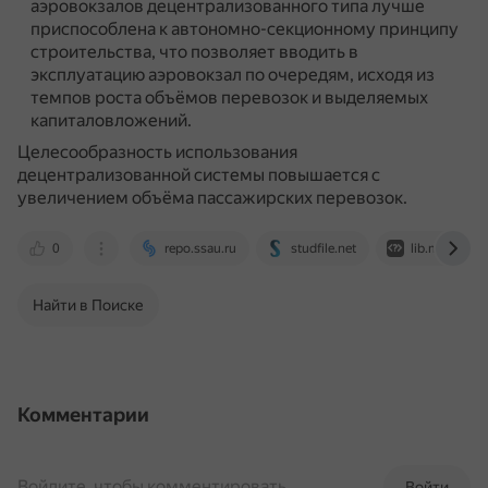
аэровокзалов децентрализованного типа лучше
приспособлена к автономно-секционному принципу
строительства, что позволяет вводить в
эксплуатацию аэровокзал по очередям, исходя из
темпов роста объёмов перевозок и выделяемых
капиталовложений.
Целесообразность использования
децентрализованной системы повышается с
увеличением объёма пассажирских перевозок.
0
repo.ssau.ru
studfile.net
lib.madi.ru
Найти в Поиске
Комментарии
Войдите, чтобы комментировать
Войти