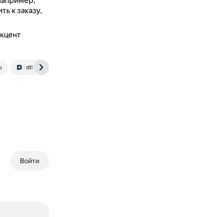
например,
ь к заказу,
акцент
u
dtf.ru
Войти