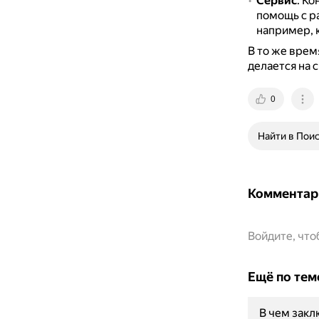
Сервис
.
Ко
помощь с р
например, к
В то же врем
делается на с
0
Найти в Пои
Комментар
Войдите, чт
Ещё по тем
В чем закл