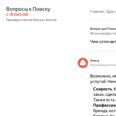
Вопросы к Поиску 
Главная
/
Друг
с Алисой
Примеры ответов Поиска с Алисой
Вопрос для Поиск
#КонсьержДоста
Чем отличает
Алиса
На основе источ
Возможно, им
услугой. Нек
Скорость
.
К
заказ, сдел
Также есть
Профессио
бренда, ко