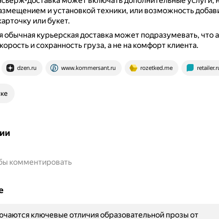
нсьерж-доставка может включать дополнительные услуги, 
азмещением и установкой техники, или возможность добавит
арточку или букет.
я обычная курьерская доставка может подразумевать, что 
корость и сохранность груза, а не на комфорт клиента.
dzen.ru
www.kommersant.ru
rozetked.me
retailer.r
ске
ии
обы комментировать
е
ючаются ключевые отличия образовательной прозы от