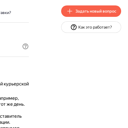
Задать новый вопрос
тавки?
Как это работает?
ой курьерской
апример,
от же день.
дставитель
ации.