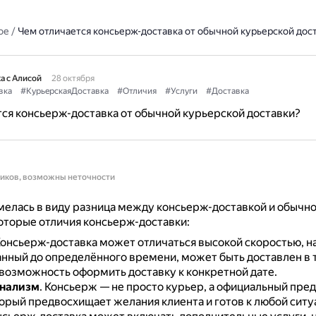
ое
/
Чем отличается консьерж-доставка от обычной курьерской дос
а с Алисой
28 октября
вка
#КурьерскаяДоставка
#Отличия
#Услуги
#Доставка
ся консьерж-доставка от обычной курьерской доставки?
ников, возможны неточности
елась в виду разница между консьерж-доставкой и обычн
оторые отличия консьерж-доставки:
онсьерж-доставка может отличаться высокой скоростью, н
анный до определённого времени, может быть доставлен в т
 возможность оформить доставку к конкретной дате.
нализм
.
Консьерж — не просто курьер, а официальный пре
торый предвосхищает желания клиента и готов к любой ситу