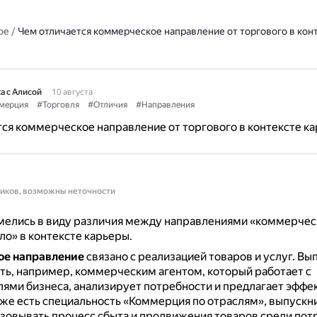
ое
/
Чем отличается коммерческое направление от торгового в кон
а с Алисой
10 августа
мерция
#Торговля
#Отличия
#Направления
ся коммерческое направление от торгового в контексте к
ников, возможны неточности
мелись в виду различия между направлениями «коммерчес
ло» в контексте карьеры.
е направление
связано с реализацией товаров и услуг.
Вып
ть, например, коммерческим агентом, который работает с
ями бизнеса, анализирует потребности и предлагает эффе
же есть специальность «Коммерция по отраслям», выпускн
зовывать процесс сбыта и продвижения товаров среди пот