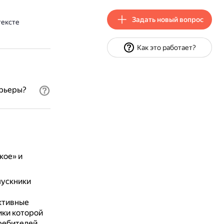
Задать новый вопрос
тексте
Как это работает?
арьеры?
кое» и
ускники
ктивные
ики которой
ребителей,