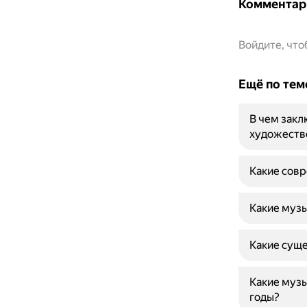
Комментар
Войдите, чт
Ещё по тем
В чем закл
художеств
Какие сов
Какие музы
Какие сущ
Какие музы
годы?