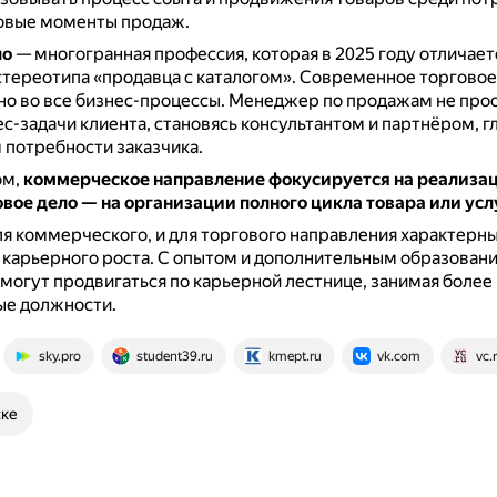
овые моменты продаж.
ло
— многогранная профессия, которая в 2025 году отличает
тереотипа «продавца с каталогом».
Современное торговое
о во все бизнес-процессы.
Менеджер по продажам не прост
с-задачи клиента, становясь консультантом и партнёром, г
потребности заказчика.
ом,
коммерческое направление фокусируется на реализац
овое дело — на организации полного цикла товара или усл
ля коммерческого, и для торгового направления характерн
карьерного роста.
С опытом и дополнительным образован
могут продвигаться по карьерной лестнице, занимая более
ые должности.
sky.pro
student39.ru
kmept.ru
vk.com
vc.
ске