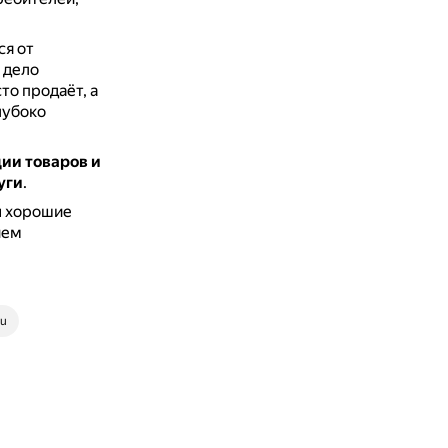
ся от
 дело
о продаёт, а
лубоко
ии товаров и
уги
.
ы хорошие
ием
ru