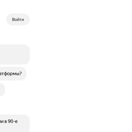
Войти
латформы?
?
и в 90-е