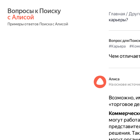
Вопросы к Поиску 
Главная
/
Друг
с Алисой
карьеры?
Примеры ответов Поиска с Алисой
Вопрос для Поиск
#Карьера
#Ком
Чем отличает
Алиса
На основе источ
Возможно, и
«торговое де
Коммерческо
могут работа
представител
решения.
Так
могут органи