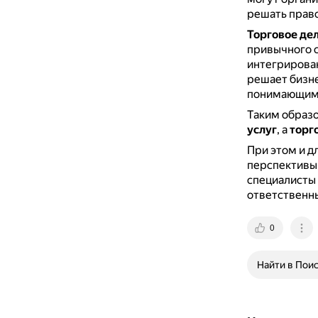
решать прав
Торговое де
привычного с
интегрирован
решает бизне
понимающим 
Таким образ
услуг
, а
торг
При этом и д
перспективы 
специалисты 
ответственн
0
Найти в Пои