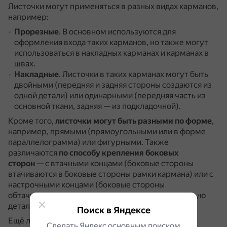
Листочки могут применяться в разных видах карманов,
например:
Прорезные
.
В основном используются для
оформления входа таких карманов, но также могут
использоваться в накладных карманах и карманах в
швах.
Накладные
.
Листочки в таких карманах могут быть
двойными (передняя и задняя стороны создаются из
одной детали) или одинарными (передняя часть из
основной ткани, задняя — из подкладочной).
Кроме того,
листочки могут быть разными по форме
,
например, прямыми (прямоугольными или в форме
параллелограмма) или фигурными.
Также
различаются
по способу крепления боковых
сторон
— с втачными концами (боковые стороны
втачиваются в боковые стороны рамки кармана) или с
настрочными концами (боковые стороны
обтачиваются, а затем настрачиваются на основную
деталь).
Поиск в Яндексе
Ещё листочки могут быть
верхними
(оформляют
Сделать Яндекс основным поиском