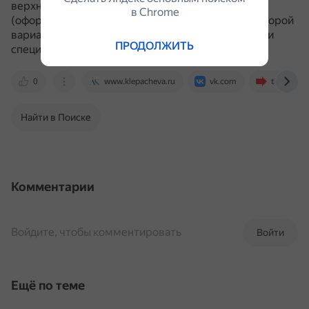
верхнюю сторону входа в карман) и
нижними
в Сhrome
(оформляют нижнюю сторону входа в карман).
Второй
вариант в основном встречается в спортивной или
ПРОДОЛЖИТЬ
специальной одежде.
0
www.klepacheva.ru
vk.com
tkani.land
Найти в Поиске
Комментарии
Войдите, чтобы комментировать
Войти
Ещё по теме