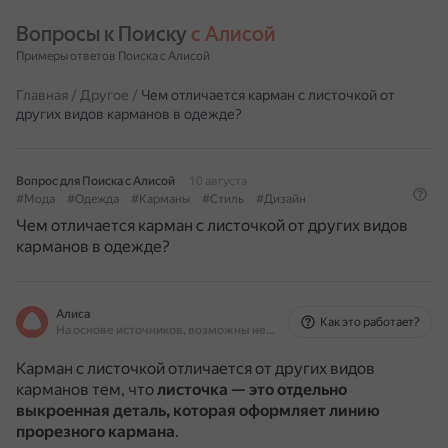
Вопросы к Поиску 
с Алисой
Примеры ответов Поиска с Алисой
Главная
/
Другое
/
Чем отличается карман с листочкой от
других видов карманов в одежде?
Вопрос для Поиска с Алисой
10 августа
#Мода
#Одежда
#Карманы
#Стиль
#Дизайн
Чем отличается карман с листочкой от других видов
карманов в одежде?
Алиса
Как это работает?
На основе источников, возможны неточности
Карман с листочкой отличается от других видов
карманов тем, что
листочка — это отдельно
выкроенная деталь, которая оформляет линию
прорезного кармана
.