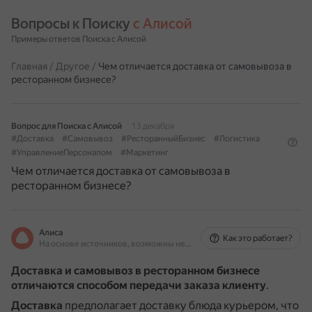
Вопросы к Поиску 
с Алисой
Примеры ответов Поиска с Алисой
Главная
/
Другое
/
Чем отличается доставка от самовывоза в
ресторанном бизнесе?
Вопрос для Поиска с Алисой
13 декабря
#Доставка
#Самовывоз
#РесторанныйБизнес
#Логистика
#УправлениеПерсоналом
#Маркетинг
Чем отличается доставка от самовывоза в
ресторанном бизнесе?
Алиса
Как это работает?
На основе источников, возможны неточности
Доставка и самовывоз в ресторанном бизнесе
отличаются способом передачи заказа клиенту
.
Доставка
предполагает доставку блюда курьером, что