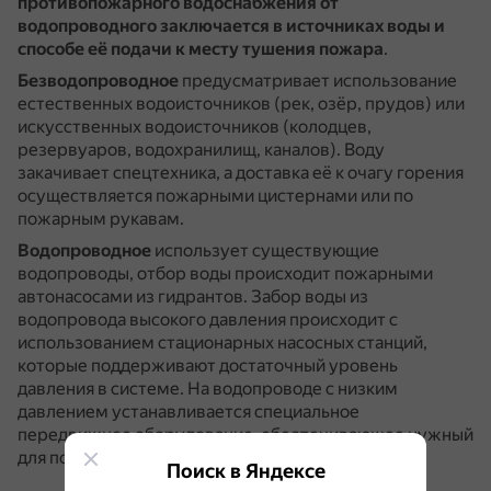
противопожарного водоснабжения от
водопроводного заключается в источниках воды и
способе её подачи к месту тушения пожара
.
Безводопроводное
предусматривает использование
естественных водоисточников (рек, озёр, прудов) или
искусственных водоисточников (колодцев,
резервуаров, водохранилищ, каналов).
Воду
закачивает спецтехника, а доставка её к очагу горения
осуществляется пожарными цистернами или по
пожарным рукавам.
Водопроводное
использует существующие
водопроводы, отбор воды происходит пожарными
автонасосами из гидрантов.
Забор воды из
водопровода высокого давления происходит с
использованием стационарных насосных станций,
которые поддерживают достаточный уровень
давления в системе.
На водопроводе с низким
давлением устанавливается специальное
передвижное оборудование, обеспечивающее нужный
для пожаротушения напор.
Поиск в Яндексе