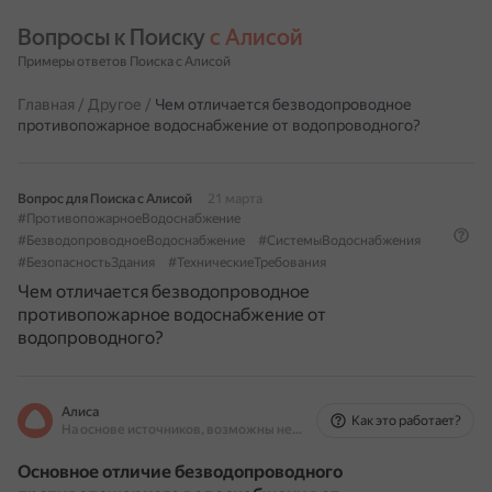
Вопросы к Поиску 
с Алисой
Примеры ответов Поиска с Алисой
Главная
/
Другое
/
Чем отличается безводопроводное
противопожарное водоснабжение от водопроводного?
Вопрос для Поиска с Алисой
21 марта
#ПротивопожарноеВодоснабжение
#БезводопроводноеВодоснабжение
#СистемыВодоснабжения
#БезопасностьЗдания
#ТехническиеТребования
Чем отличается безводопроводное
противопожарное водоснабжение от
водопроводного?
Алиса
Как это работает?
На основе источников, возможны неточности
Основное отличие безводопроводного