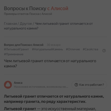
Вопросы к Поиску 
с Алисой
Примеры ответов Поиска с Алисой
Главная
/
Другое
/
Чем литьевой гранит отличается от
натурального камня?
Вопрос для Поиска с Алисой
30 января
#ЛитьевойГранит
#НатуральныйКамень
#Отличие
#Свойства
#Применение
Чем литьевой гранит отличается от натурального
камня?
Алиса
Как это работает?
На основе источников, возможны неточности
Литьевой гранит отличается от натурального камня,
например гранита, по ряду характеристик
.
Литьевой гранит
— это искусственный материал,