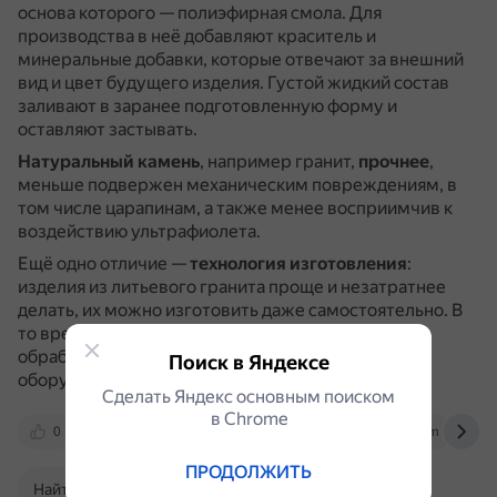
основа которого — полиэфирная смола.
Для
производства в неё добавляют краситель и
минеральные добавки, которые отвечают за внешний
вид и цвет будущего изделия.
Густой жидкий состав
заливают в заранее подготовленную форму и
оставляют застывать.
Натуральный камень
, например гранит,
прочнее
,
меньше подвержен механическим повреждениям, в
том числе царапинам, а также менее восприимчив к
воздействию ультрафиолета.
Ещё одно отличие —
технология изготовления
:
изделия из литьевого гранита проще и незатратнее
делать, их можно изготовить даже самостоятельно.
В
то время как натуральный камень качественно
обрабатывают только на предприятиях с мощным
Поиск в Яндексе
оборудованием.
Сделать Яндекс основным поиском
в Сhrome
0
unirock.ru
yandex.ru
vk.com
ПРОДОЛЖИТЬ
Найти в Поиске