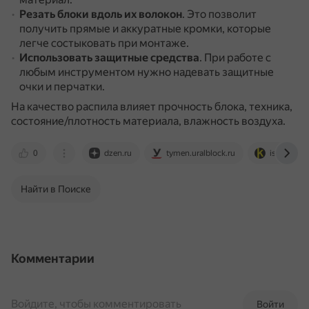
Резать блоки вдоль их волокон
.
Это позволит
получить прямые и аккуратные кромки, которые
легче состыковать при монтаже.
Использовать защитные средства
.
При работе с
любым инструментом нужно надевать защитные
очки и перчатки.
На качество распила влияет прочность блока, техника,
состояние/плотность материала, влажность воздуха.
0
dzen.ru
tymen.uralblock.ru
istkult.ru
Найти в Поиске
Комментарии
Войдите, чтобы комментировать
Войти