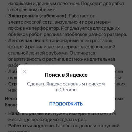
напайками и длинным полотном.
Подходит для работ
в небольшом объёме.
Электропила (сабельная)
.
Работает от
электрической сети, визуально и по размерам
похожа на перфоратор.
Используется для средних
объёмов работ, распила газоблоков разного размера.
Ленточная пила
.
Стационарный электростанок,
который распиливает материал закольцованной
стальной лентой с зубьями.
Отличается
оперативностью распила, возможна длительная
работа без остановки.
Лобзик
.
Универсальный инструмент, особенно если
Поиск в Яндексе
нужно пилить фигурные детали или делать вырезы.
Сделать Яндекс основным поиском
Струна для пиления
.
Используется для более тонких
в Сhrome
и аккуратных резов.
Несколько рекомендаций по пилению газобетонных
ПРОДОЛЖИТЬ
блоков:
Начать с разметки
.
Нужно измерить и отметить
места, где необходимо сделать рез.
Работать аккуратно
.
Газобетон довольно хрупкий
материал.