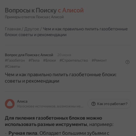
Вопросы к Поиску 
с Алисой
Примеры ответов Поиска с Алисой
Главная
/
Другое
/
Чем и как правильно пилить газобетонные
блоки: советы и рекомендации
Вопрос для Поиска с Алисой
20 июня
#Газобетон
#Пила
#Блоки
#Строительство
#Ремонт
#Советы
Чем и как правильно пилить газобетонные блоки:
советы и рекомендации
Алиса
Как это работает?
На основе источников, возможны неточности
Для пиления газобетонных блоков можно
использовать разные инструменты
, например:
Ручная пила
.
Обладает большими зубьями с