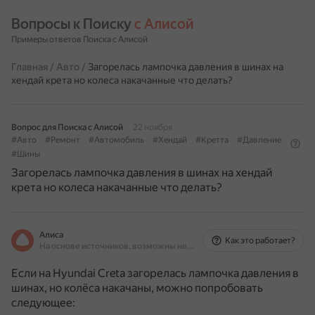
Вопросы к Поиску 
с Алисой
Примеры ответов Поиска с Алисой
Главная
/
Авто
/
Загорелась лампочка давления в шинах на
хендай крета но колеса накачанные что делать?
Вопрос для Поиска с Алисой
22 ноября
#Авто
#Ремонт
#Автомобиль
#Хендай
#Кретта
#Давление
#Шины
Загорелась лампочка давления в шинах на хендай
крета но колеса накачанные что делать?
Алиса
Как это работает?
На основе источников, возможны неточности
Если на Hyundai Creta загорелась лампочка давления в
шинах, но колёса накачаны, можно попробовать
следующее: