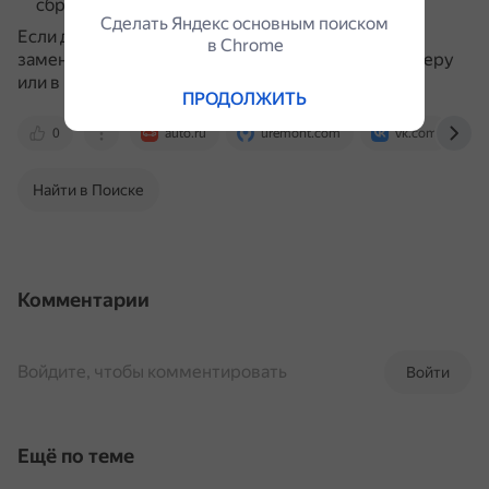
сбрасывают адаптацию.
Сделать Яндекс основным поиском
Если датчик окончательно отказал, придётся его
в Сhrome
заменить.
Лучше обратиться к официальному дилеру
или в проверенный автосервис.
ПРОДОЛЖИТЬ
0
auto.ru
uremont.com
vk.com
Найти в Поиске
Комментарии
Войдите, чтобы комментировать
Войти
Ещё по теме