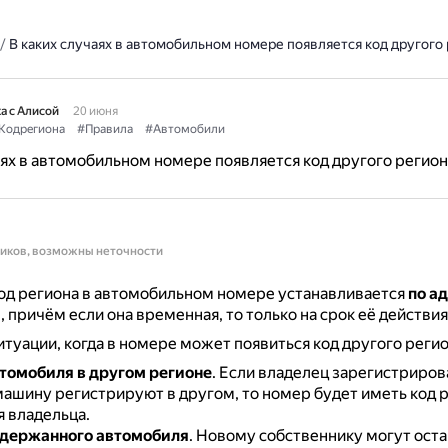
/
В каких случаях в автомобильном номере появляется код другого
а с Алисой
20 июня
Кодрегиона
#Правила
#Автомобили
аях в автомобильном номере появляется код другого регион
ников, возможны неточности
код региона в автомобильном номере устанавливается
по а
и
, причём если она временная, то только на срок её действия
туации, когда в номере может появиться код другого регио
томобиля в другом регионе
.
Если владелец зарегистриров
 машину регистрируют в другом, то номер будет иметь код 
 владельца.
одержанного автомобиля
.
Новому собственнику могут оста