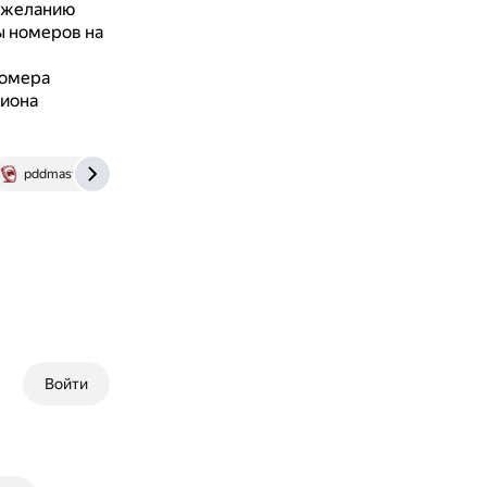
 желанию
ы номеров на
номера
гиона
pddmaster.ru
Войти