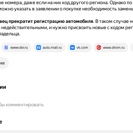
 номера, даже если на них код другого региона.
Однако по
можно указать в заявлении о покупке необходимость замен
вец прекратит регистрацию автомобиля
.
В таком случае 
 недействительными, и нужно присвоить новые с кодом ре
ладельца.
www.vbr.ru
auto.mail.ru
vk.com
www.drom.ru
ске
ии
обы комментировать
е