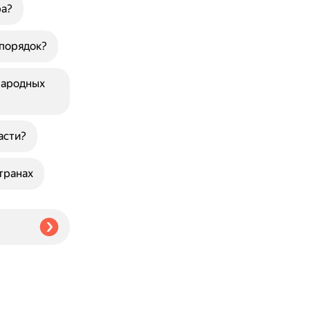
ра?
порядок?
народных
асти?
транах