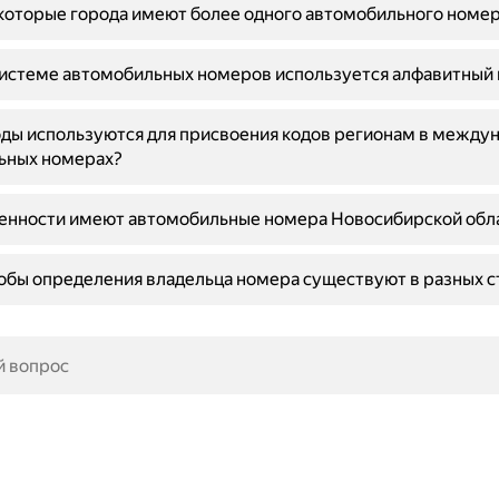
которые города имеют более одного автомобильного номе
системе автомобильных номеров используется алфавитный 
ды используются для присвоения кодов регионам в между
ьных номерах?
бенности имеют автомобильные номера Новосибирской обл
обы определения владельца номера существуют в разных с