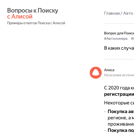
Вопросы к Поиску 
Главная
/
Авто
с Алисой
Примеры ответов Поиска с Алисой
Вопрос для Поиск
#Автономера
#
В каких случ
Алиса
На основе источ
С 2020 года 
регистраци
Некоторые си
Покупка ав
регионе, а
проживания
Покупка п