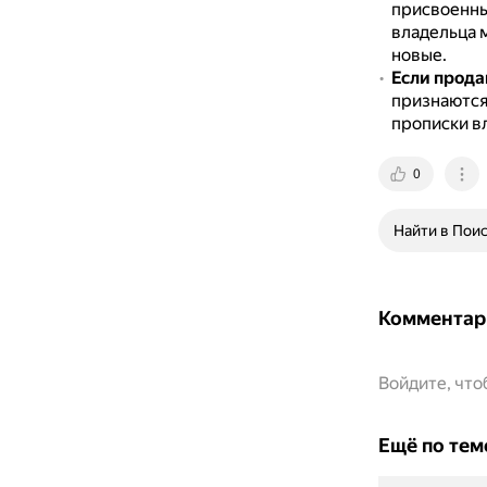
присвоенные
владельца 
новые.
Если прода
признаются
прописки в
0
Найти в Пои
Комментар
Войдите, чт
Ещё по тем