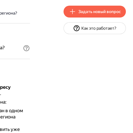
Задать новый вопрос
 региона?
Как это работает?
а?
дресу
.
на:
ан в одном
региона
вить уже