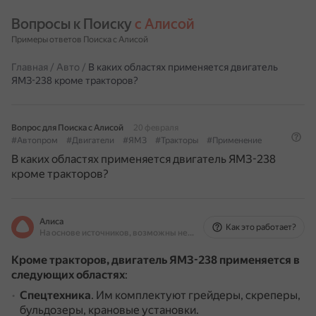
Вопросы к Поиску 
с Алисой
Примеры ответов Поиска с Алисой
Главная
/
Авто
/
В каких областях применяется двигатель
ЯМЗ-238 кроме тракторов?
Вопрос для Поиска с Алисой
20 февраля
#Автопром
#Двигатели
#ЯМЗ
#Тракторы
#Применение
В каких областях применяется двигатель ЯМЗ-238
кроме тракторов?
Алиса
Как это работает?
На основе источников, возможны неточности
Кроме тракторов, двигатель ЯМЗ-238 применяется в
следующих областях
:
Спецтехника
.
Им комплектуют грейдеры, скреперы,
бульдозеры, крановые установки.