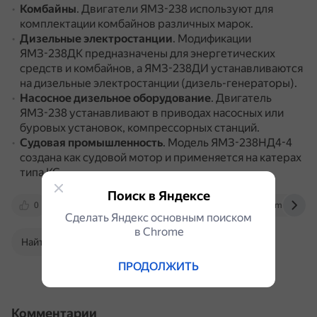
Комбайны
.
Двигатели ЯМЗ-238 используют для
комплектации комбайнов различных марок.
Дизельные электростанции
.
Модификации
ЯМЗ-238ДК предназначены для энергетических
средств и комбайнов, а ЯМЗ-238ДИ устанавливаются
на дизельные электростанции (дизель-генераторы).
Насосное дизельное оборудование
.
Двигатель
ЯМЗ-238 устанавливают в приводах насосных или
буровых установок, компрессорных станций.
Судовая промышленность
.
Модель ЯМЗ-238НД4-4
создана как судовой мотор и применяется на катерах
типа КС.
Поиск в Яндексе
0
www.opex.ru
ecomd.ru
yarmotor.com
Сделать Яндекс основным поиском
в Сhrome
Найти в Поиске
ПРОДОЛЖИТЬ
Комментарии