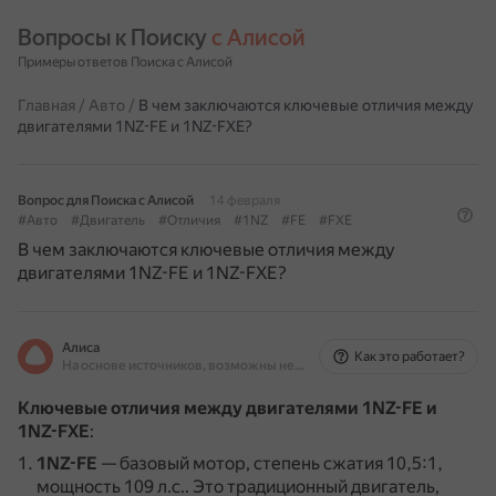
Вопросы к Поиску 
с Алисой
Примеры ответов Поиска с Алисой
Главная
/
Авто
/
В чем заключаются ключевые отличия между
двигателями 1NZ-FE и 1NZ-FXE?
Вопрос для Поиска с Алисой
14 февраля
#Авто
#Двигатель
#Отличия
#1NZ
#FE
#FXE
В чем заключаются ключевые отличия между
двигателями 1NZ-FE и 1NZ-FXE?
Алиса
Как это работает?
На основе источников, возможны неточности
Ключевые отличия между двигателями 1NZ-FE и
1NZ-FXE
:
1NZ-FE
— базовый мотор, степень сжатия 10,5:1,
мощность 109 л.с..
Это традиционный двигатель,