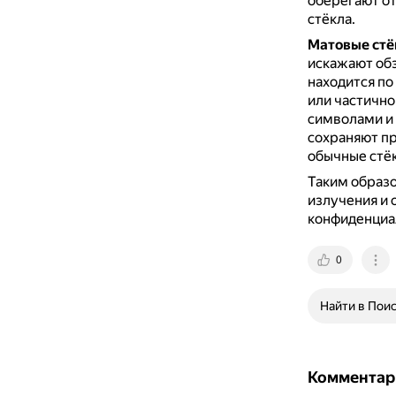
оберегают от
стёкла.
Матовые стё
искажают обз
находится по 
или частично
символами и
сохраняют пр
обычные стёк
Таким образо
излучения и 
конфиденциал
0
Найти в Пои
Комментар