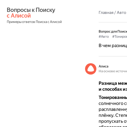
Вопросы к Поиску 
Главная
/
Авто
с Алисой
Примеры ответов Поиска с Алисой
Вопрос для Поиск
#Авто
#Тониро
В чем разни
Алиса
На основе источ
Разница меж
и способах и
Тонированны
солнечного с
расплавленн
плёнку.
Степе
пропускать о