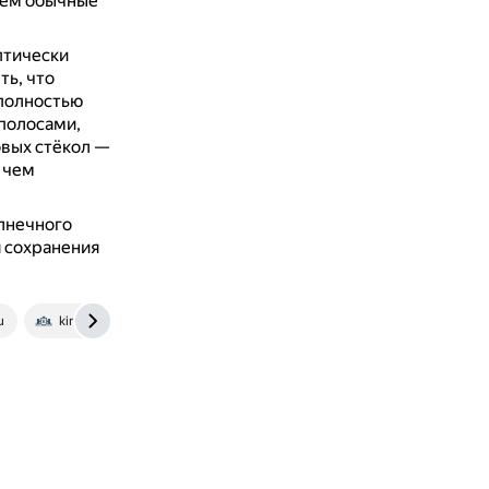
 чем обычные
птически
ть, что
 полностью
полосами,
вых стёкол —
 чем
олнечного
я сохранения
u
king-glass.ru