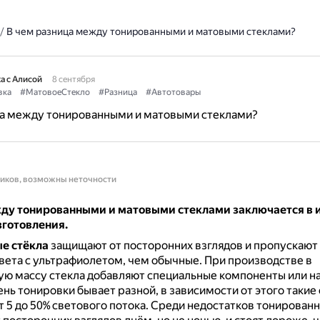
/
В чем разница между тонированными и матовыми стеклами?
а с Алисой
8 сентября
вка
#МатовоеСтекло
#Разница
#Автотовары
ца между тонированными и матовыми стеклами?
ников, возможны неточности
ду тонированными и матовыми стеклами заключается в и
зготовления.
е стёкла
защищают от посторонних взглядов и пропускаю
вета с ультрафиолетом, чем обычные.
При производстве в
ую массу стекла добавляют специальные компоненты или н
нь тонировки бывает разной, в зависимости от этого такие
т 5 до 50% светового потока.
Среди недостатков тонированн