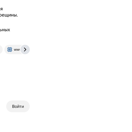
ия
трещины.
ьных
www.niva-faq.msk.ru
Войти