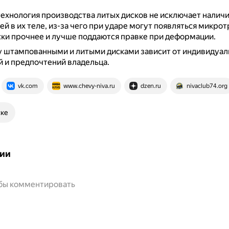
технология производства литых дисков не исключает налич
й в их теле, из-за чего при ударе могут появляться микро
ки прочнее и лучше поддаются правке при деформации.
 штампованными и литыми дисками зависит от индивидуал
 и предпочтений владельца.
vk.com
www.chevy-niva.ru
dzen.ru
nivaclub74.org
ске
ии
обы комментировать