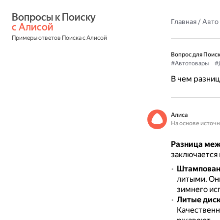
Вопросы к Поиску 
Главная
/
Авто
с Алисой
Примеры ответов Поиска с Алисой
Вопрос для Поиск
#Автотовары
#
В чем разни
Алиса
На основе источ
Разница меж
заключается 
Штампован
литыми.
Он
зимнего ис
Литые дис
Качественн