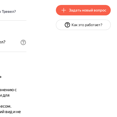
Задать новый вопрос
ы Тревел?
Как это работает?
ел?
»
внению с
и для
есом.
й вид и не