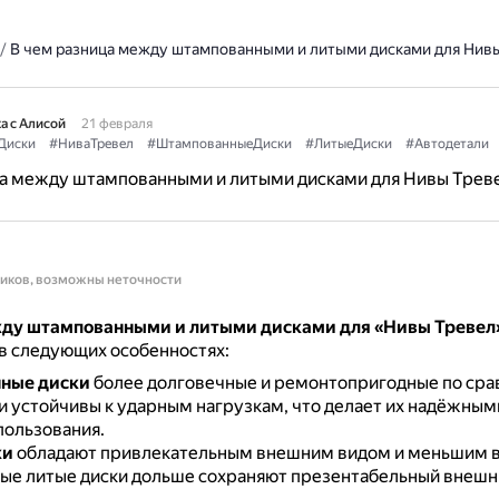
/
В чем разница между штампованными и литыми дисками для Нив
а с Алисой
21 февраля
Диски
#НиваТревел
#ШтампованныеДиски
#ЛитыеДиски
#Автодетали
ца между штампованными и литыми дисками для Нивы Трев
ников, возможны неточности
ду штампованными и литыми дисками для «Нивы Тревел
в следующих особенностях:
ные диски
более долговечные и ремонтопригодные по сра
и устойчивы к ударным нагрузкам, что делает их надёжным
пользования.
ки
обладают привлекательным внешним видом и меньшим в
ые литые диски дольше сохраняют презентабельный внешни