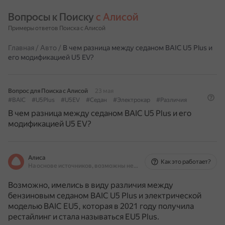
Вопросы к Поиску 
с Алисой
Примеры ответов Поиска с Алисой
Главная
/
Авто
/
В чем разница между седаном BAIC U5 Plus и
его модификацией U5 EV?
Вопрос для Поиска с Алисой
23 мая
#BAIC
#U5Plus
#U5EV
#Седан
#Электрокар
#Различия
В чем разница между седаном BAIC U5 Plus и его
модификацией U5 EV?
Алиса
Как это работает?
На основе источников, возможны неточности
Возможно, имелись в виду различия между
бензиновым седаном BAIC U5 Plus и электрической
моделью BAIC EU5, которая в 2021 году получила
рестайлинг и стала называться EU5 Plus.