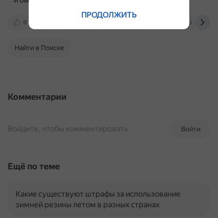
ПРОДОЛЖИТЬ
0
vk.com
centr-to.ru
airline.su
Найти в Поиске
Комментарии
Войдите, чтобы комментировать
Войти
Ещё по теме
Какие существуют штрафы за использование
зимней резины летом в разных странах