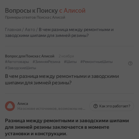
Вопросы к Поиску 
с Алисой
Примеры ответов Поиска с Алисой
Главная
/
Авто
/
В чем разница между ремонтными и
заводскими шипами для зимней резины?
Вопрос для Поиска с Алисой
2 ноября
#Автотовары
#ЗимняяРезина
#Шипы
#РемонтныеШипы
#ЗаводскиеШипы
В чем разница между ремонтными и заводскими
шипами для зимней резины?
Алиса
Как это работает?
На основе источников, возможны неточности
Разница между ремонтными и заводскими шипами
для зимней резины заключается в моменте
установки и конструкции
.