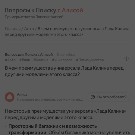
Вопросы к Поиску 
с Алисой
Примеры ответов Поиска с Алисой
Главная
/
Авто
/
В чем преимущества универсала Лада Калина
перед другими моделями этого класса?
Вопрос для Поиска с Алисой
5 сентября
#Авто
#Лада
#Калина
#Универсал
#Преимущества
В чем преимущества универсала Лада Калина перед
другими моделями этого класса?
Алиса
Как это работает?
На основе источников, возможны неточности
Некоторые преимущества универсала «Лада Калина»
перед другими моделями этого класса:
Просторный багажник и возможность
трансформации
.
Объём багажника можно увеличить